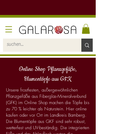
Online Shop Pflanzgefäße,
Blumentöpfe aus GFK
Unsere frostfesten, außergewöhnlichen
Pflanzgefäße aus Fiberglas-Mineralverbund
(GFK) im Online Shop machen die Töpfe bis
zu 70 % leichter als Naturstein. Hier online
kaufen oder vor Ort im Landkreis Bamberg.
Die Blumentöpfe aus GKF sind sehr robust,
wetterfest und UV-beständig. Die integrierten