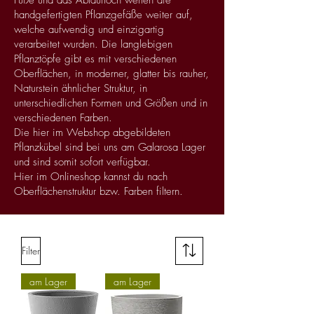
Füße und das Ablaufloch werten die
handgefertigten Pflanzgefäße weiter auf,
welche aufwendig und einzigartig
verarbeitet wurden. Die langlebigen
Pflanztöpfe gibt es mit verschiedenen
Oberflächen, in moderner, glatter bis rauher,
Naturstein ähnlicher Struktur, in
unterschiedlichen Formen und Größen und in
verschiedenen Farben.
Die hier im Webshop abgebildeten
Pflanzkübel sind bei uns am Galarosa Lager
und sind somit sofort verfügbar.
Hier im Onlineshop kannst du nach
Oberflächenstruktur bzw. Farben filtern.
Filter
am Lager
am Lager