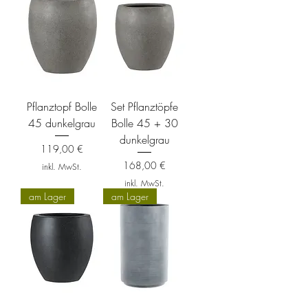
Pflanztopf Bolle
Set Pflanztöpfe
45 dunkelgrau
Bolle 45 + 30
dunkelgrau
Preis
119,00 €
Preis
168,00 €
inkl. MwSt.
inkl. MwSt.
am Lager
am Lager