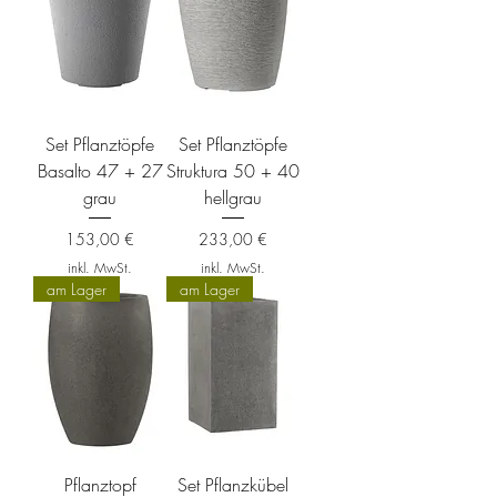
Set Pflanztöpfe
Set Pflanztöpfe
Basalto 47 + 27
Struktura 50 + 40
grau
hellgrau
Preis
Preis
153,00 €
233,00 €
inkl. MwSt.
inkl. MwSt.
am Lager
am Lager
Pflanztopf
Set Pflanzkübel