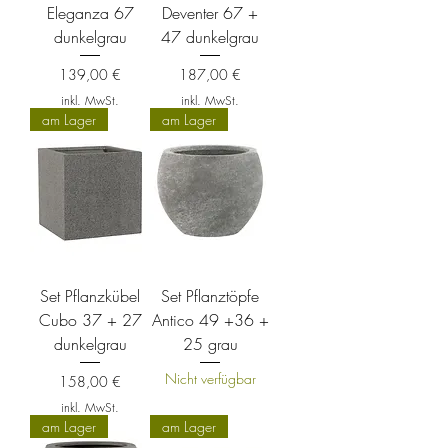
Eleganza 67
Deventer 67 +
dunkelgrau
47 dunkelgrau
Preis
Preis
139,00 €
187,00 €
inkl. MwSt.
inkl. MwSt.
am Lager
am Lager
Set Pflanzkübel
Set Pflanztöpfe
Cubo 37 + 27
Antico 49 +36 +
dunkelgrau
25 grau
Nicht verfügbar
Preis
158,00 €
inkl. MwSt.
am Lager
am Lager