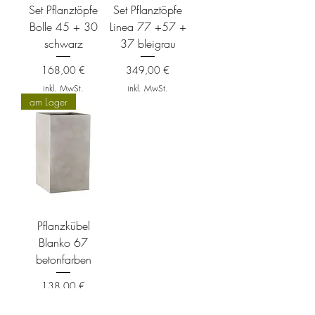
Set Pflanztöpfe
Set Pflanztöpfe
Bolle 45 + 30
Linea 77 +57 +
schwarz
37 bleigrau
Preis
Preis
168,00 €
349,00 €
inkl. MwSt.
inkl. MwSt.
am Lager
Pflanzkübel
Blanko 67
betonfarben
Preis
138,00 €
inkl. MwSt.