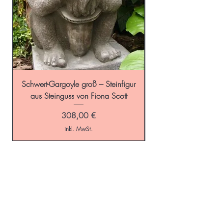
Schwert-Gargoyle groß – Steinfigur
Schild-Gargoyle gro
aus Steinguss von Fiona Scott
Preis
308,00 €
inkl. MwSt.
Start
GALAROSA - Blog
Online-Shop
Versandkosten
Schaugarten
Kontakt