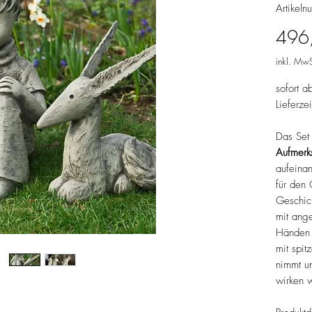
Artike
496
inkl. MwS
sofort a
Lieferze
Das Set
Aufmerk
aufeina
für den
Geschich
mit ang
Händen 
mit spit
nimmt u
wirken w