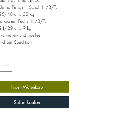
etails auf einen Blick:
Kleine Prinz mit Schal: H/B/T:
25/48 cm, 32 kg
erksamer Fuchs: H/B/T:
4/29 cm, 9 kg
v, wetter- und frostfest
and per Spedition
*
In den Warenkorb
Sofort kaufen