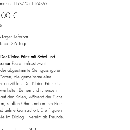
lnummer: 116025+116026
Preis
,00 €
t.
b Lager lieferbar
it: ca. 3-5 Tage
Der Kleine Prinz mit Schal und
samer Fuchs
umfasst zwei
nder abgestimmte Steingussfiguren
 Garten, die gemeinsam eine
te erzählen: Der Kleine Prinz sitzt
ewinkelten Beinen und ruhenden
auf den Knien, während der Fuchs
zen, straffen Ohren neben ihm Platz
nd aufmerksam zuhört. Die Figuren
ie im Dialog – vereint als Freunde.