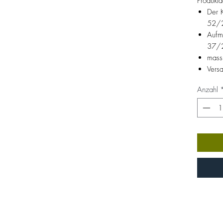
Produktd
Der 
52/
Aufm
37/2
massi
Vers
Anzahl