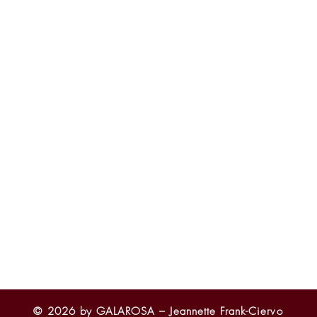
 Zeit sind wir gerne persönlich für dich da – telefonisch, per E-Mail ode
ge.
auf vor Ort von April bis September:
 von 15:00 - 18:00 Uhr
 von 10:00 - 12:00 Uhr und 14:00 - 17:00 Uhr
e 2026 von 10:00 - 16.00 Uhr: 04.04. + 09.05. + 23.05.
eren Zeiten nach Absprache
 von Bestellungen nach Absprache
Terminvereinbarung für deinen Besuch bei uns.
en uns auf dich!
 Bamberg – Jeannette Frank-Ciervo
 4 – 96146 Altendorf-Seußling
3383418
galarosa.de
© 2026 by GALAROSA – Jeannette Frank-Ciervo