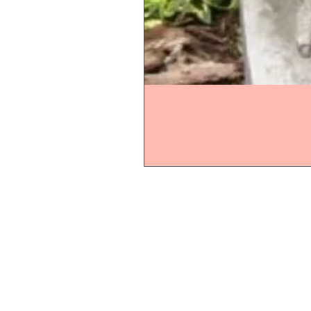
Start
Online-Shop
Online-Ö
Schaugarten
Montag b