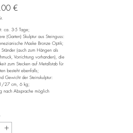
Preis
,00 €
t.
it: ca. 3-5 Tage;
here (Garten) Skulptur aus Steinguss:
Venezianische Maske Bronze Optik;
ve Ständer (auch zum Hängen als
muck, Vorrichtung vorhanden), die
eit zum Stecken auf Metallstab für
en besteht ebenfalls;
d Gewicht der Steinskulptur:
1/27 cm, 6 kg;
g nach Absprache möglich
*