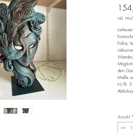
154
inkl. MwS
Lieferze
frostsic
Follia, 
inklusi
Wandsch
Möglichk
den Gart
Maße un
H/B: 5
Abholun
Anzahl