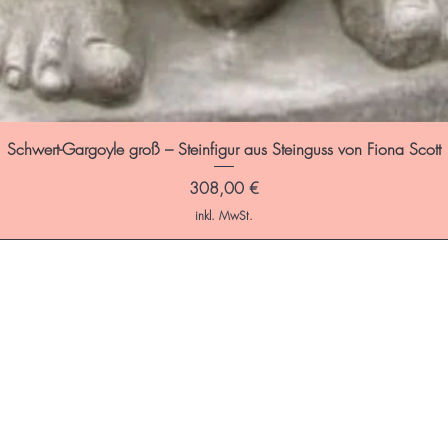
Schwert-Gargoyle groß – Steinfigur aus Steinguss von Fiona Scott
Preis
308,00 €
inkl. MwSt.
ffnungszeiten:
is Freitag: 9:00 - 17:00 Uhr