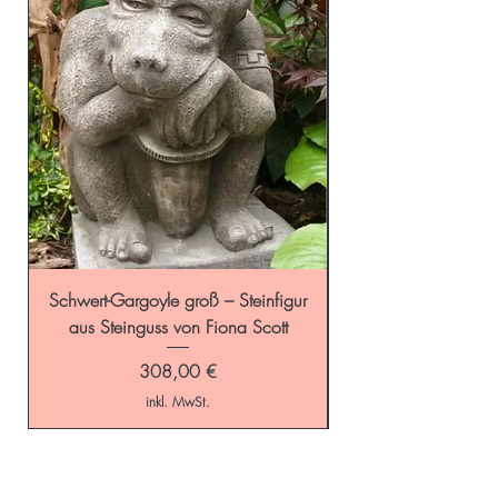
Schwert-Gargoyle groß – Steinfigur
Schild-Gargoyle gro
aus Steinguss von Fiona Scott
Preis
308,00 €
inkl. MwSt.