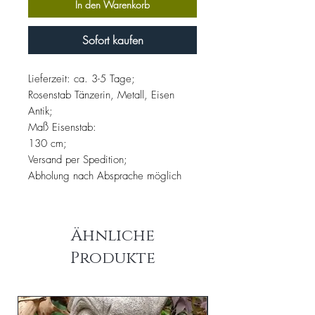
In den Warenkorb
Sofort kaufen
Lieferzeit: ca. 3-5 Tage;
Rosenstab Tänzerin, Metall, Eisen
Antik;
Maß Eisenstab:
130 cm;
Versand per Spedition;
Abholung nach Absprache möglich
Ähnliche
Produkte
am Lager