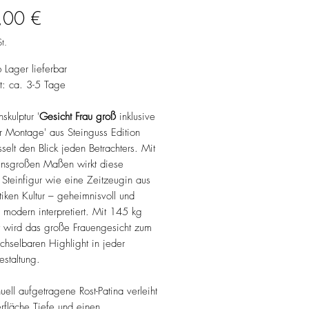
Preis
,00 €
t.
b Lager lieferbar
it: ca. 3-5 Tage
skulptur '
Gesicht Frau groß
inklusive
ur Montage' aus Steinguss Edition
selt den Blick jeden Betrachters. Mit
bensgroßen Maßen wirkt diese
Steinfigur wie eine Zeitzeugin aus
tiken Kultur – geheimnisvoll und
 modern interpretiert. Mit 145 kg
 wird das große Frauengesicht zum
hselbaren Highlight in jeder
staltung.
ell aufgetragene Rost-Patina verleiht
rfläche Tiefe und einen