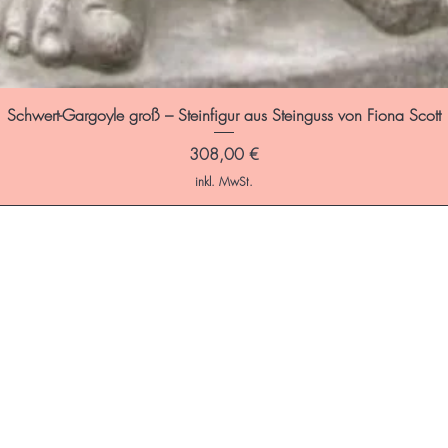
Schwert-Gargoyle groß – Steinfigur aus Steinguss von Fiona Scott
Preis
308,00 €
inkl. MwSt.
ffnungszeiten:
is Freitag: 9:00 - 17:00 Uhr
 Zeit sind wir gerne persönlich für dich da – telefonisch, per E-Mail ode
ge.