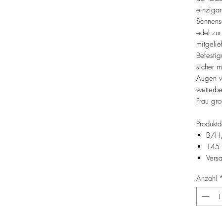
einzigar
Sonnens
edel zu
mitgelie
Befestig
sicher m
Augen wi
wetterbe
Frau gro
Produktd
B/H
145 
Vers
Anzahl