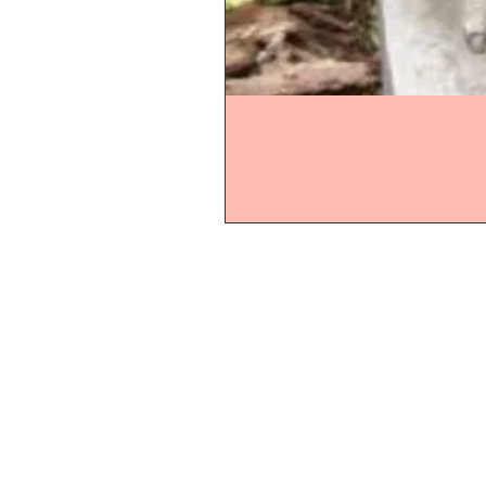
Start
Online-Shop
Online-Ö
Schaugarten
Montag b
In dieser
Gartenaccessoires
Homepa