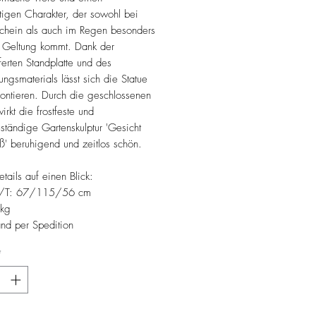
tigen Charakter, der sowohl bei
chein als auch im Regen besonders
r Geltung kommt. Dank der
ferten Standplatte und des
ungsmaterials lässt sich die Statue
ontieren. Durch die geschlossenen
rkt die frostfeste und
ständige Gartenskulptur 'Gesicht
ß' beruhigend und zeitlos schön.
etails auf einen Blick:
/T: 67/115/56 cm
kg
and per Spedition
*