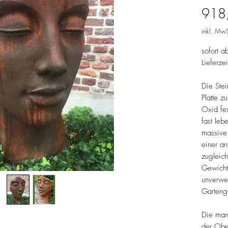
918
inkl. MwS
sofort a
Lieferze
Die Stein
Platte z
Oxid fes
fast le
massive 
einer an
zugleich
Gewicht
unverwec
Gartenge
Die manu
der Obe