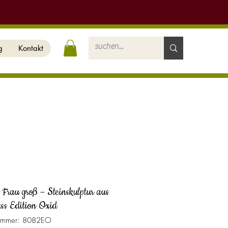
g
Kontakt
 Frau groß – Steinskulptur aus
uss Edition Oxid
nummer: 8082EO