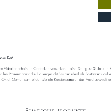
ur in Rost
n Vidroflor scheint in Gedanken versunken – eine Steinguss-Skulptur in R
illen Präsenz passt die Frauengesicht-Skulptur ideal als Solitärstück auf 
n Oxid
. Gemeinsam bilden sie ein Kunstensemble, das Ausdruckskraft un