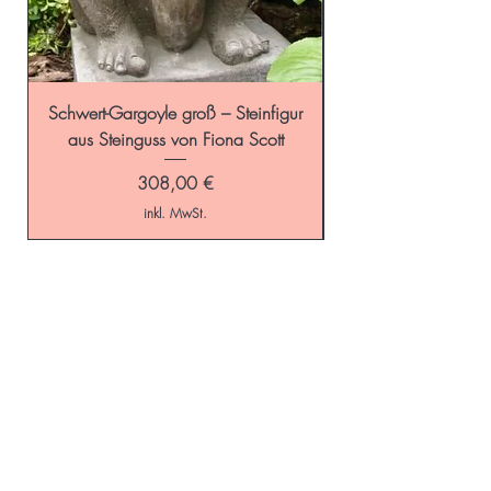
Schwert-Gargoyle groß – Steinfigur
Schild-Gargoyle gro
aus Steinguss von Fiona Scott
Preis
308,00 €
inkl. MwSt.
Start
GALAROSA - Blog
Online-Shop
Versandkosten
Schaugarten
Kontakt
Gartenaccessoires
Impressum
Beetideen
AGB