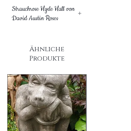
Strauchrose Hyde Hall von
David Austin Roses
Ähnliche
Produkte
am Lager