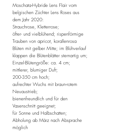
Moschata-Hybride Lens Flair vom
belgischen Züchter Lens Roses aus
dem Jahr 2020:
Strauchrose, Kletterrose;
öfter- und vielblühend; rispenförmige
Trauben von apricot, korallenrosa
Blüten mit gelber Mitte; im Blühverlauf
klappen die Blütenblätter sternartig um;
Einzel-Blütengröße: ca. 4 cm;
mittlerer, blumiger Duft;
200-350 cm hoch;
aufrechter Wuchs mit braun-rotem
Neuaustrieb;
bienenfreundlich und für den
Vasenschnitt geeignet;
für Sonne und Halbschatten;
Abholung ab März nach Absprache
möglich