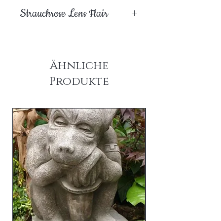
Strauchrose Lens Flair
Ähnliche
Produkte
am Lager