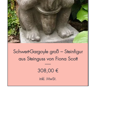
Schwert-Gargoyle groß – Steinfigur
Schild-Gargoyle gro
aus Steinguss von Fiona Scott
Preis
308,00 €
inkl. MwSt.
Start
GALAROSA - Blog
Online-Shop
Versandkosten
Schaugarten
Kontakt