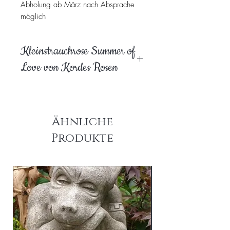
Abholung ab März nach Absprache
möglich
Kleinstrauchrose Summer of
Love von Kordes Rosen
Ähnliche
Produkte
am Lager