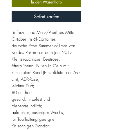
In den Warenkorb
Sofort kaufen
Lieferzeit: ab März/April bis Mitte
Oktober im 6l-Container:
deutsche Rose Summer of Love von
Kordes Rosen aus dem Jahr 2017,
Kleinstrauchrose, Beetrose:
öfterblühend; Blüten in Gelb mit
kirschrotem Rand (Einzelblüte: ca. 5-6
cm), ADR-Rose;
leichter Duft;
80 cm hoch;
gesund, hitzefest und
bienenfreundlich;
aufrechter, buschiger Wuchs;
für Topfhaltung geeignet;
für sonnigen Standort;