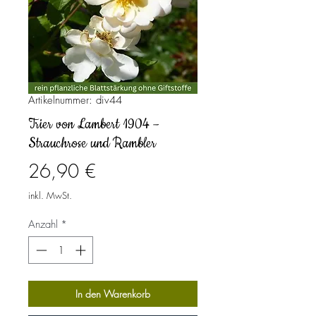
Artikelnummer: div44
Trier von Lambert 1904 –
Strauchrose und Rambler
Preis
26,90 €
inkl. MwSt.
Anzahl
*
In den Warenkorb