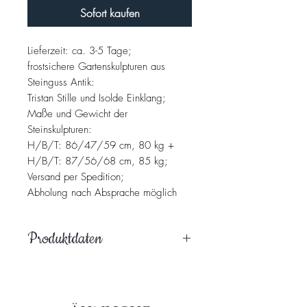
Sofort kaufen
Lieferzeit: ca. 3-5 Tage;
frostsichere Gartenskulpturen aus
Steinguss Antik:
Tristan Stille und Isolde Einklang;
Maße und Gewicht der
Steinskulpturen:
H/B/T: 86/47/59 cm, 80 kg +
H/B/T: 87/56/68 cm, 85 kg;
Versand per Spedition;
Abholung nach Absprache möglich
Produktdaten
Hochwertiges, handpatiniertes
Steingussprodukt, welches massiv,
witterungsbeständig und frostfest ist.