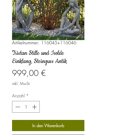
Artikelnummer: 116045+116046
Tristan Stille und Isolde
Einklang, Steinguss Antik
Preis
999,00 €
inkl. MwSt.
Anzahl
*
In den Warenkorb