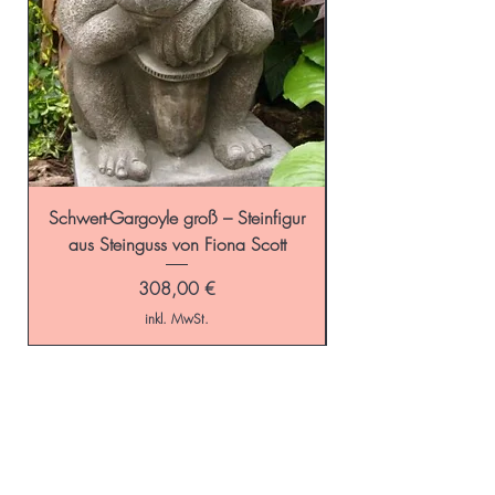
Schwert-Gargoyle groß – Steinfigur
Schild-Gargoyle gro
aus Steinguss von Fiona Scott
Preis
308,00 €
inkl. MwSt.
Start
GALAROSA - Blog
Online-Shop
Versandkosten