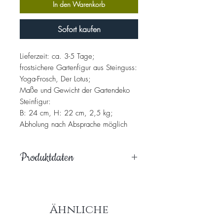
In den Warenkorb
Sofort kaufen
Lieferzeit: ca. 3-5 Tage;
frostsichere Gartenfigur aus Steinguss:
Yoga-Frosch, Der Lotus;
Maße und Gewicht der Gartendeko
Steinfigur:
B: 24 cm, H: 22 cm, 2,5 kg;
Abholung nach Absprache möglich
Produktdaten
Hochwertiges, handpatiniertes
Steingussprodukt, welches massiv,
witterungsbeständig und frostfest ist.
Ähnliche
Es wird ausschließlich mit natürlichen