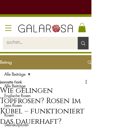
Beitrag
Alle Beiträge
Jeannette Frank
Alle Beiträge
Wie gelingen
Englische Rosen
Topfrosen? Rosen im
Lens Rosen
Kübel – funktioniert
Rosen
das dauerhaft?
Steinskulpturen