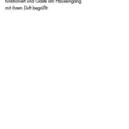
funktioniert und Gäste am Hauseingang 
mit ihrem Duft begrüßt:
Englische Topfrose 'Desdemona' begeistert mit 
Duft in Schnupperhöhe
Auch Kombinationen von verschiedenen 
Rosensorten und -arten können 
wunderschön wirken – etwa eine 