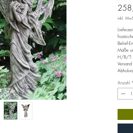
258
inkl. MwS
Lieferze
frostsic
Belief-E
Maße un
H/B/T:
Versand 
Abholun
Anzahl