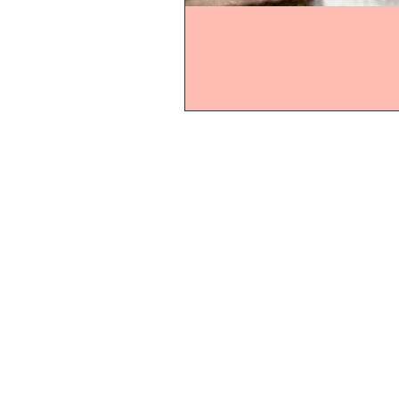
Start
Online-Shop
Online-Ö
Schaugarten
Montag b
In dieser
Gartenaccessoires
Homepa
Beetideen
Rosenverk
Dienstag
GALAROSA - Blog
Mittwoch