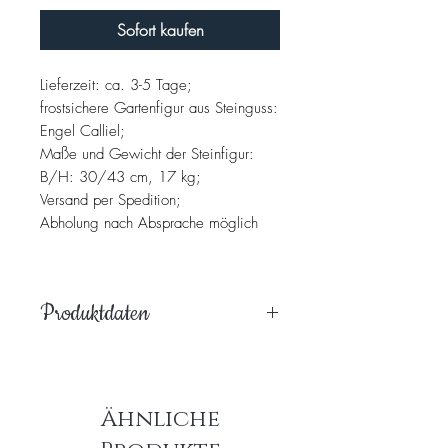
Sofort kaufen
Lieferzeit: ca. 3-5 Tage;
frostsichere Gartenfigur aus Steinguss:
Engel Calliel;
Maße und Gewicht der Steinfigur:
B/H: 30/43 cm, 17 kg;
Versand per Spedition;
Abholung nach Absprache möglich
Produktdaten
Hochwertiges, handpatiniertes
Steingussprodukt, welches massiv,
witterungsbeständig und frostfest ist.
Ähnliche
Es wird ausschließlich mit natürlichen
Materialien gearbeitet. Egal ob im