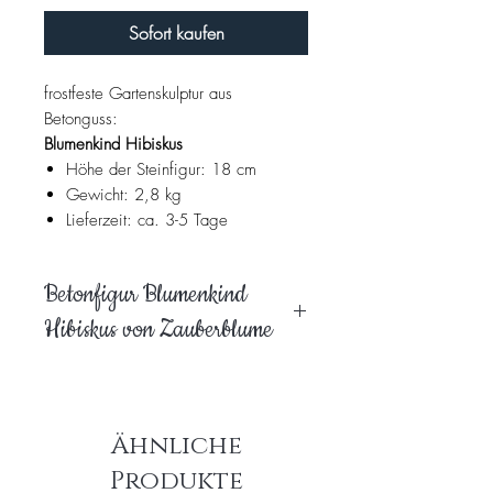
Sofort kaufen
frostfeste Gartenskulptur aus
Betonguss:
Blumenkind Hibiskus
Höhe der Steinfigur: 18 cm
Gewicht: 2,8 kg
Lieferzeit: ca. 3-5 Tage
Betonfigur Blumenkind
Hibiskus von Zauberblume
Die wintersichere Betonfigur
Blumenkind Hibiskus kann Sommer
wie Winter im Garten bleiben. Der
Ähnliche
Hersteller Zauberblume fertigt
hochwertige Gartenfiguren aus
Produkte