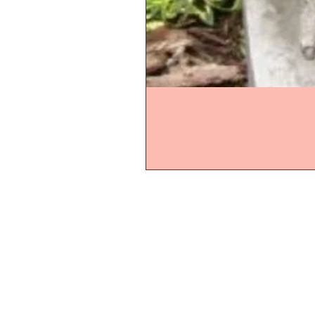
Start
Online-Shop
Online-Ö
Schaugarten
Montag b