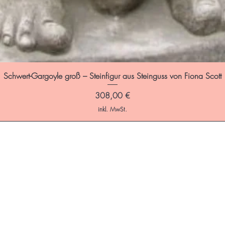
Schwert-Gargoyle groß – Steinfigur aus Steinguss von Fiona Scott
Preis
308,00 €
inkl. MwSt.
ffnungszeiten:
is Freitag: 9:00 - 17:00 Uhr