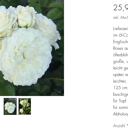
25,
inkl. MwS
Lieferze
im 6l-Co
Englisch
Roses a
öfterblü
große, 
leicht g
später r
leichter
125 cm 
buschige
für Topf
für sonn
Abholun
Anzahl