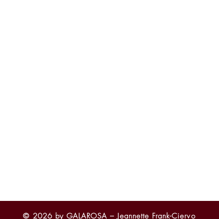
 Zeit sind wir gerne persönlich für dich da – telefonisch, per E-Mail ode
ge.
auf vor Ort von April bis September:
 von 15:00 - 18:00 Uhr
 von 10:00 - 12:00 Uhr und 14:00 - 17:00 Uhr
e 2026 von 10:00 - 16.00 Uhr: 04.04. + 09.05. + 23.05.
eren Zeiten nach Absprache
 von Bestellungen nach Absprache
Terminvereinbarung für deinen Besuch bei uns.
en uns auf dich!
 Bamberg – Jeannette Frank-Ciervo
 4 – 96146 Altendorf-Seußling
3383418
galarosa.de
© 2026 by GALAROSA – Jeannette Frank-Ciervo