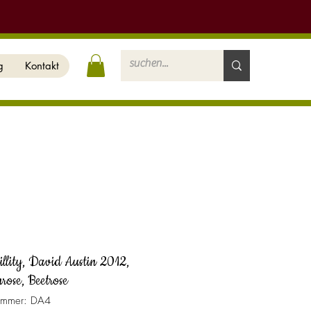
g
Kontakt
illity, David Austin 2012,
rose, Beetrose
nummer: DA4