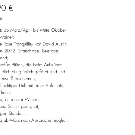
Preis
90 €
t.
it: ab März/April bis Mitte Oktober
ntainer:
e Rose Tranquillity von David Austin
us 2012, Strauchrose, Beetrose:
hend;
weiße Blüten, die beim Aufblühen
elblich bis grünlich gefärbt sind und
einweiß erscheinen;
, fruchtiger Duft mit einer Apfelnote;
hoch;
r, aufrechter Wuchs;
 und Schnitt geeignet;
igen Standort;
g ab März nach Absprache möglich
*