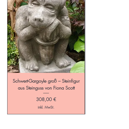
Schwert-Gargoyle groß – Steinfigur
Schild-Gargoyle gro
aus Steinguss von Fiona Scott
Preis
308,00 €
inkl. MwSt.