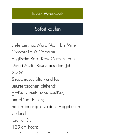
In den Warenkorb
Sofort kaufen
Lieferzeit: ab März/April bis Mitte
Oktober im 6l-Container:
Englische Rose Kew Gardens von
David Austin Roses aus dem Jahr
2009:
Strauchrose; öfter- und fast
ununterbrochen blühend;
große Blütenbüschel weißer,
ungefüllter Blüten;
hortensienartige Dolden; Hagebutten
bildend;
leichter Duft;
125 cm hoch;