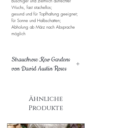
buschiger und ziemlich aufrechter
Wuchs, fast stachellos;
gesund und für Topfhaltung geeignet;
für Sonne und Halbschatten;
Abholung ab März nach Absprache
möglich
Strauchrose Kew Gardens
von David Austin Roses
Ähnliche
Produkte
am Lager