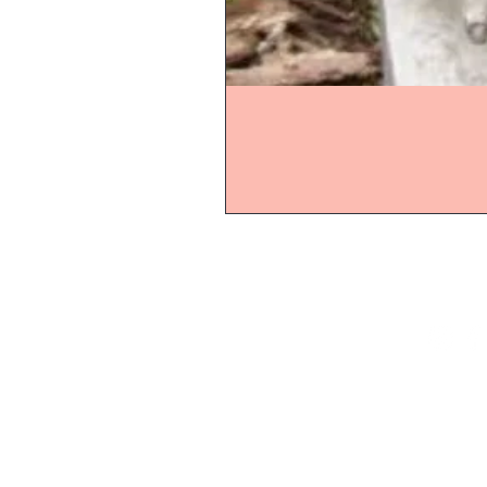
Start
Online-Shop
Online-Ö
Schaugarten
Montag b
In dieser
Gartenaccessoires
Homepa
Beetideen