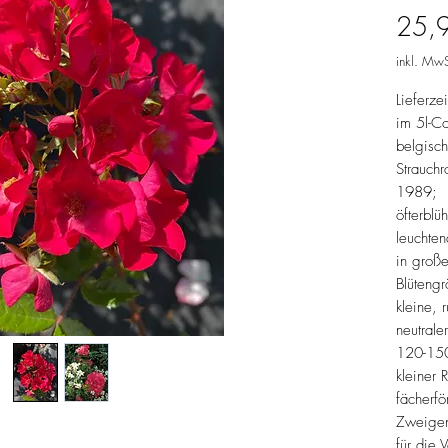
25,
inkl. MwS
Lieferze
im 5l-Co
belgisc
Strauchr
1989;
öfterblü
leuchten
in große
Blütengr
kleine, 
neutraler
120-150
kleiner
fächerf
Zweige
für die 