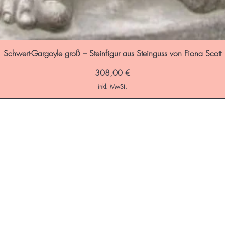
Schwert-Gargoyle groß – Steinfigur aus Steinguss von Fiona Scott
Preis
308,00 €
inkl. MwSt.
ffnungszeiten:
is Freitag: 9:00 - 17:00 Uhr
 Zeit sind wir gerne persönlich für dich da – telefonisch, per E-Mail ode
ge.