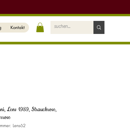
g
Kontakt
ni, Lens 1989, Strauchrose,
rrose
nummer: Lens62