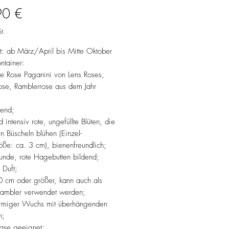
Preis
90 €
t.
it: ab März/April bis Mitte Oktober
ntainer:
he Rose Paganini von Lens Roses,
ose, Ramblerrose aus dem Jahr
hend;
d intensiv rote, ungefüllte Blüten, die
n Büscheln blühen (Einzel-
öße: ca. 3 cm), bienenfreundlich;
runde, rote Hagebutten bildend;
 Duft;
 cm oder größer, kann auch als
 Rambler verwendet werden;
örmiger Wuchs mit überhängenden
n;
Vase geeignet;