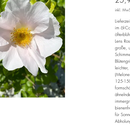
25,
inkl. MwS
Lieferze
im 6l-Co
öfterblü
Lens Ro
große, u
Schimme
Blüteng
leichter
(Melone
125-15
formsch
ähnelnd
immergr
bienenfr
für Sonn
Abholun