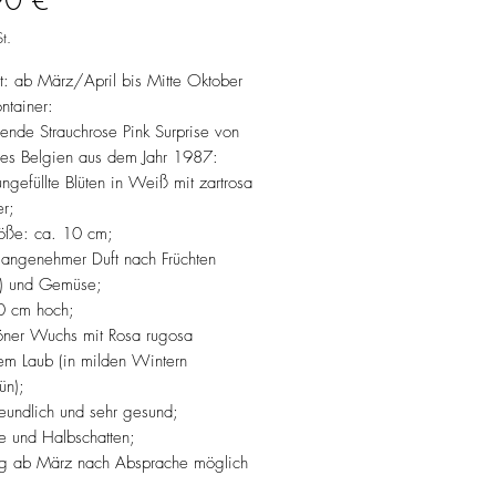
90 €
t.
it: ab März/April bis Mitte Oktober
ntainer:
hende Strauchrose Pink Surprise von
ses Belgien aus dem Jahr 1987:
ngefüllte Blüten in Weiß mit zartrosa
r;
röße: ca. 10 cm;
, angenehmer Duft nach Früchten
) und Gemüse;
0 cm hoch;
öner Wuchs mit Rosa rugosa
em Laub (in milden Wintern
ün);
eundlich und sehr gesund;
e und Halbschatten;
g ab März nach Absprache möglich