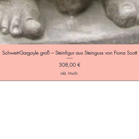
Schwert-Gargoyle groß – Steinfigur aus Steinguss von Fiona Scott
Preis
308,00 €
inkl. MwSt.
ffnungszeiten: