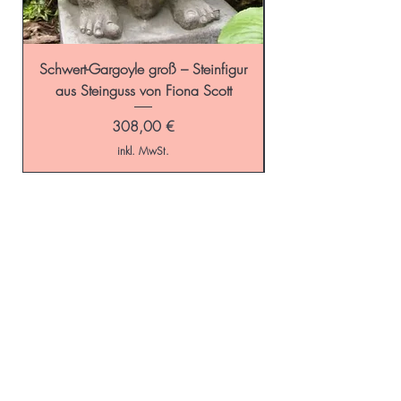
Schwert-Gargoyle groß – Steinfigur
Schild-Gargoyle gro
aus Steinguss von Fiona Scott
Preis
308,00 €
inkl. MwSt.
Start
GALAROSA - Blog
Online-Shop
Versandkosten
Schaugarten
Kontakt
Gartenaccessoires
Impressum
Beetideen
AGB
Datenschutz