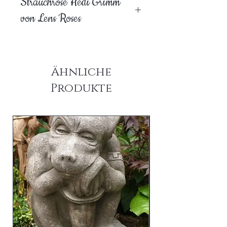
Strauchrose Hedi Grimm
von Lens Roses
Ähnliche
Produkte
am Lager