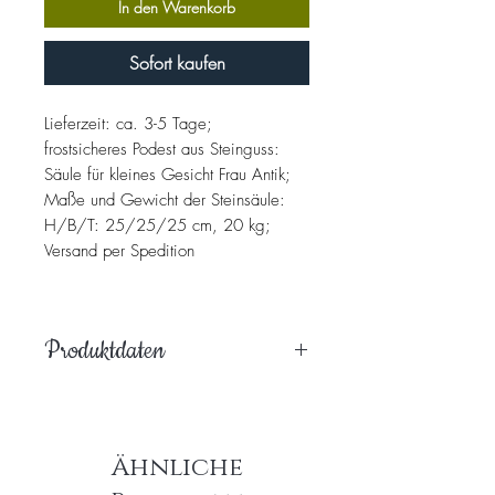
In den Warenkorb
Sofort kaufen
Lieferzeit: ca. 3-5 Tage;
frostsicheres Podest aus Steinguss:
Säule für kleines Gesicht Frau Antik;
Maße und Gewicht der Steinsäule:
H/B/T: 25/25/25 cm, 20 kg;
Versand per Spedition
Produktdaten
Hochwertiges, handpatiniertes
Steingussprodukt, welches massiv,
witterungsbeständig und frostfest ist.
Ähnliche
Es wird ausschließlich mit natürlichen