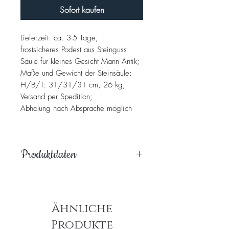
Sofort kaufen
Lieferzeit: ca. 3-5 Tage;
frostsicheres Podest aus Steinguss:
Säule für kleines Gesicht Mann Antik;
Maße und Gewicht der Steinsäule:
H/B/T: 31/31/31 cm, 26 kg;
Versand per Spedition;
Abholung nach Absprache möglich
Produktdaten
Hochwertiges, handpatiniertes
Steingussprodukt, welches massiv,
witterungsbeständig und frostfest ist.
Ähnliche
Es wird ausschließlich mit natürlichen
Materialien gearbeitet. Egal ob im
Produkte