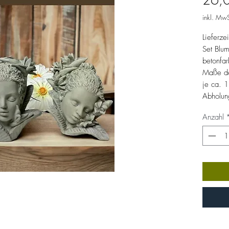
26,
inkl. MwS
Lieferze
Set Blum
betonfar
Maße de
je ca. 
Abholun
Anzahl