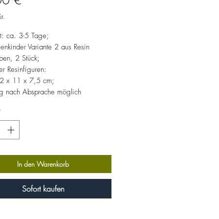
00 €
t.
it: ca. 3-5 Tage;
enkinder Variante 2 aus Resin
ben, 2 Stück;
r Resinfiguren:
12 x 11 x 7,5 cm;
g nach Absprache möglich
*
In den Warenkorb
Sofort kaufen