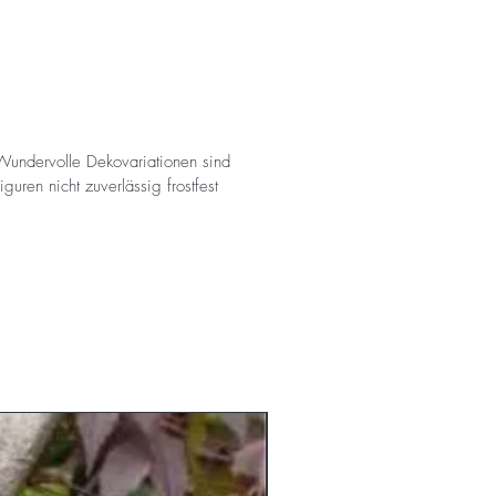
Wundervolle Dekovariationen sind
uren nicht zuverlässig frostfest
am Lager