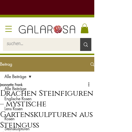
Beitrag
Alle Beiträge
Jeannette Frank
Alle Beiträge
Drachen Steinfiguren
Englische Rosen
– mystische
Lens Rosen
Gartenskulpturen aus
Rosen
Steinguss
Steinskulpturen