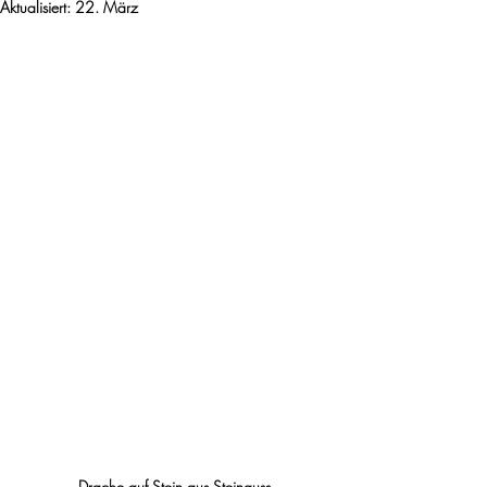
Aktualisiert:
22. März
Drache auf Stein aus Steinguss