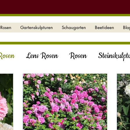
Rosen
Gartenskulpturen
Schaugarten
Beetideen
Blo
Rosen
Lens Rosen
Rosen
Steinskulpt