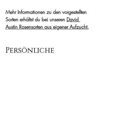
Mehr Informationen zu den vorgestellten 
Sorten erhältst du bei unseren 
David 
Austin Rosensorten aus eigener Aufzucht
.
Persönliche 
Erfahrungen aus 
Schaugarten und 
Beratung
Wir führen derzeit über 60 David Austin 
Rosen Sorten im Sortiment. Natürlich gibt 
es neben den oben genannten 
Rosensorten auch weitere, die sich für das 
deutsche Klima eignen. 
Einige Englische Rosen reagieren 