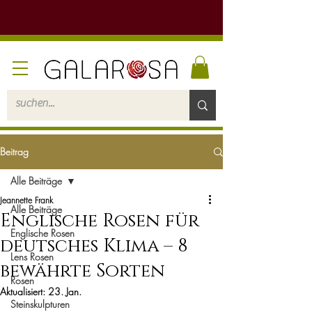
Beitrag
Alle Beiträge
Jeannette Frank
Alle Beiträge
Englische Rosen für
Englische Rosen
deutsches Klima – 8
Lens Rosen
bewährte Sorten
Rosen
Aktualisiert:
23. Jan.
Steinskulpturen