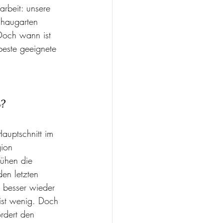
arbeit: unsere 
chaugarten 
Doch wann ist 
beste geeignete 
r?
auptschnitt im 
gion 
lühen die 
en letzten 
 besser wieder 
ist wenig. Doch 
ördert den 