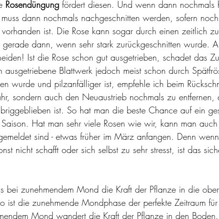
e 
Rosendüngung
 fördert diesen. Und wenn dann nochmals he
 muss dann nochmals nachgeschnitten werden, sofern noc
vorhanden ist. Die Rose kann sogar durch einen zeitlich zu
, gerade dann, wenn sehr stark zurückgeschnitten wurde. A
hneiden! Ist die Rose schon gut ausgetrieben, schadet das Z
üh ausgetriebene Blattwerk jedoch meist schon durch Spätfrö
n wurde und pilzanfälliger ist, empfehle ich beim Rückschni
jahr, sondern auch den Neuaustrieb nochmals zu entfernen,
übriggeblieben ist. So hat man die beste Chance auf ein ge
e Saison. Hat man sehr viele Rosen wie wir, kann man auch -
 gemeldet sind - etwas früher im März anfangen. Denn wenn
st nicht schafft oder sich selbst zu sehr stresst, ist das sic
ss bei zunehmendem Mond die Kraft der Pflanze in die ober
lso ist die zunehmende Mondphase der perfekte Zeitraum für
mendem Mond wandert die Kraft der Pflanze in den Boden. A