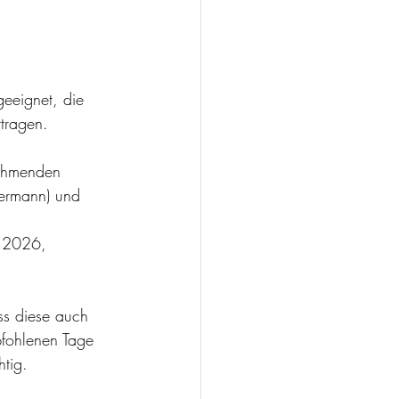
eeignet, die 
tragen.
nehmenden 
sermann) und 
.2026, 
ss diese auch 
fohlenen Tage 
htig.