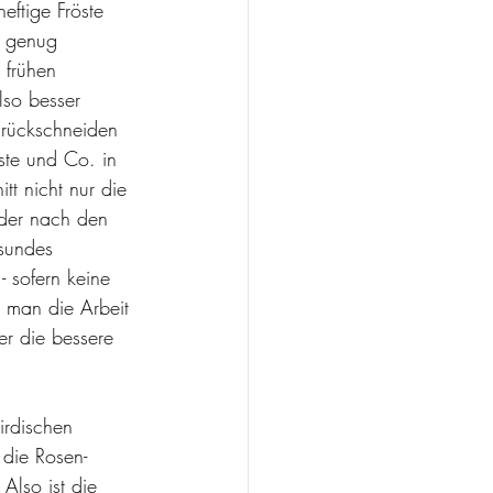
ftige Fröste 
h genug 
 frühen 
lso besser 
urückschneiden 
ste und Co. in 
tt nicht nur die 
 der nach den 
sundes 
 sofern keine 
 man die Arbeit 
her die bessere 
irdischen 
 die Rosen-
lso ist die 