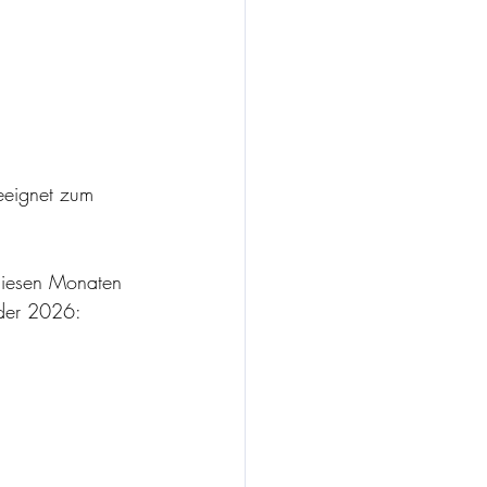
eeignet zum 
 diesen Monaten 
nder 2026: