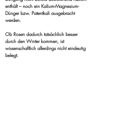
enthält – noch ein Kalium-Magnesium-
Dünger bzw. Patentkali ausgebracht 
werden. 
Ob Rosen dadurch tatsächlich besser 
durch den Winter kommen, ist 
wissenschaftlich allerdings nicht eindeutig 
belegt.
Jede Rose entwickelt sich etwas 
unterschiedlich. Beobachte deine 
Pflanzen regelmäßig und passe Schnitt 
sowie Düngung an ihre Entwicklung und 
den jeweiligen Standort an. Mit etwas 
Erfahrung bekommst du schnell ein Gefühl 
dafür, was deinen Rosen guttut.