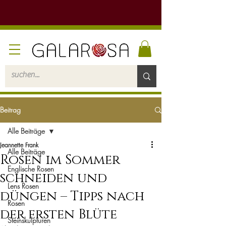
Beitrag
Alle Beiträge
Jeannette Frank
Alle Beiträge
Rosen im Sommer
Englische Rosen
schneiden und
Lens Rosen
düngen – Tipps nach
Rosen
der ersten Blüte
Steinskulpturen