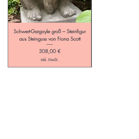
Schwert-Gargoyle groß – Steinfigur
Schild-Gargoyle gro
aus Steinguss von Fiona Scott
Preis
308,00 €
inkl. MwSt.
Start
GALAROSA - Blog
Online-Shop
Versandkosten
Schaugarten
Kontakt
Gartenaccessoires
Impressum
Beetideen
AGB