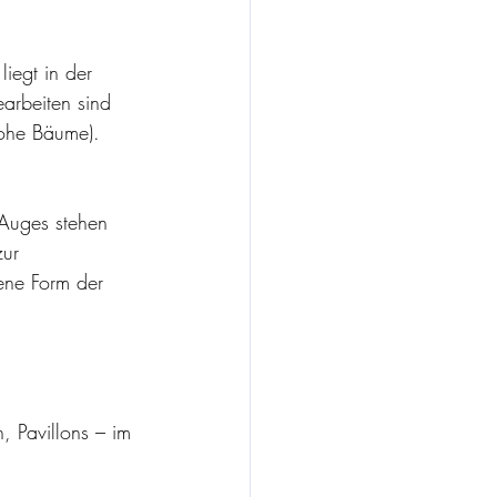
liegt in der 
arbeiten sind 
hohe Bäume). 
 Auges stehen 
ur 
ene Form der 
 Pavillons – im 