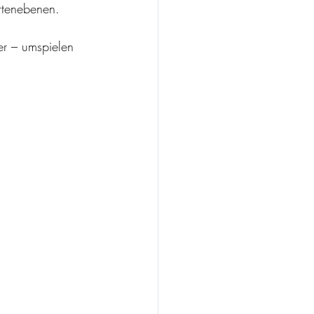
rtenebenen. 
er – umspielen 