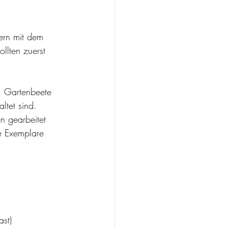
ern mit dem 
llten zuerst 
. Gartenbeete 
ltet sind.
n gearbeitet 
e Exemplare 
st) 