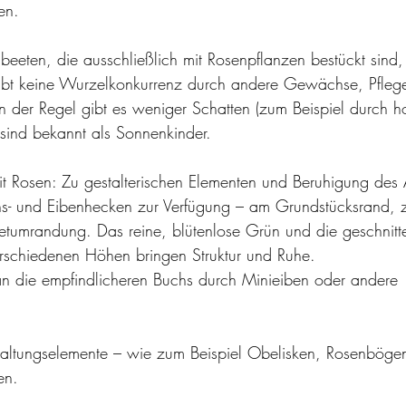
en. 
beeten, die ausschließlich mit Rosenpflanzen bestückt sind, 
 gibt keine Wurzelkonkurrenz durch andere Gewächse, Pflege
d in der Regel gibt es weniger Schatten (zum Beispiel durch 
 sind bekannt als Sonnenkinder.
 mit Rosen: Zu gestalterischen Elementen und Beruhigung des
hs- und Eibenhecken zur Verfügung – am Grundstücksrand, z
tumrandung. Das reine, blütenlose Grün und die geschnitt
rschiedenen Höhen bringen Struktur und Ruhe. 
an die empfindlicheren Buchs durch Minieiben oder andere 
altungselemente – wie zum Beispiel Obelisken, Rosenbögen,
en. 