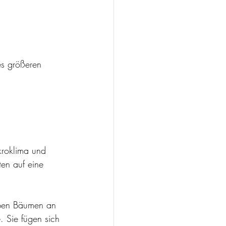
es größeren 
kroklima und 
en auf eine 
.
eben Bäumen an 
. Sie fügen sich 