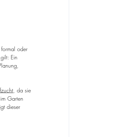
 formal oder 
ilt: Ein 
Planung, 
fzucht
, da sie 
 im Garten 
gt dieser 