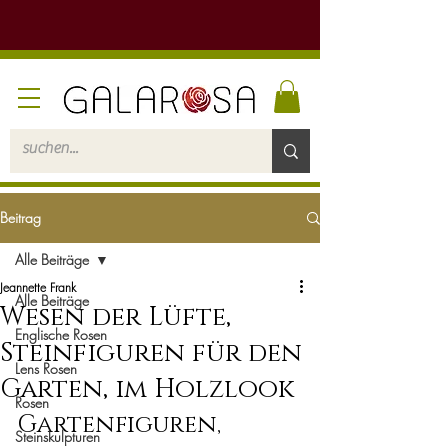
Beitrag
Alle Beiträge
Jeannette Frank
Alle Beiträge
Wesen der Lüfte,
Englische Rosen
Steinfiguren für den
Lens Rosen
Garten, im Holzlook
Rosen
Gartenfiguren, 
Steinskulpturen