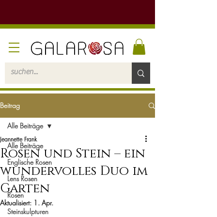
Beitrag
Alle Beiträge
Jeannette Frank
Alle Beiträge
Rosen und Stein – ein
Englische Rosen
wundervolles Duo im
Lens Rosen
Garten
Rosen
Aktualisiert:
1. Apr.
Steinskulpturen